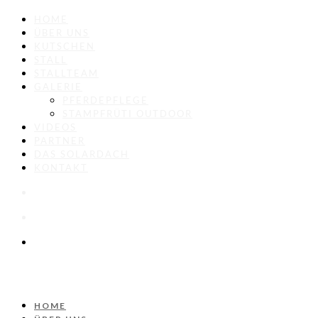
HOME
ÜBER UNS
KUTSCHEN
STALL
STALLTEAM
GALERIE
PFERDEPFLEGE
STAMPFRÜTI OUTDOOR
VIDEOS
PARTNER
DAS SOLARDACH
KONTAKT
HOME