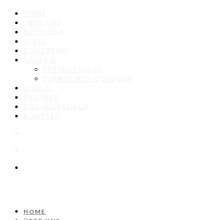
HOME
ÜBER UNS
KUTSCHEN
STALL
STALLTEAM
GALERIE
PFERDEPFLEGE
STAMPFRÜTI OUTDOOR
VIDEOS
PARTNER
DAS SOLARDACH
KONTAKT
HOME