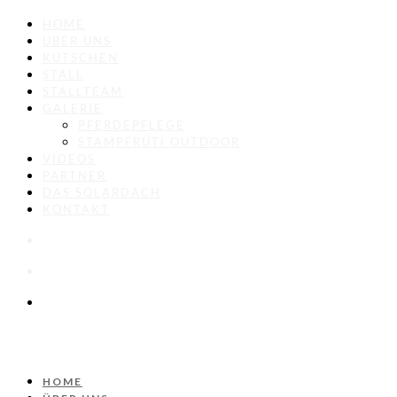
HOME
ÜBER UNS
KUTSCHEN
STALL
STALLTEAM
GALERIE
PFERDEPFLEGE
STAMPFRÜTI OUTDOOR
VIDEOS
PARTNER
DAS SOLARDACH
KONTAKT
HOME