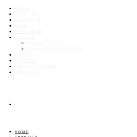
HOME
ÜBER UNS
KUTSCHEN
STALL
STALLTEAM
GALERIE
PFERDEPFLEGE
STAMPFRÜTI OUTDOOR
VIDEOS
PARTNER
DAS SOLARDACH
KONTAKT
HOME