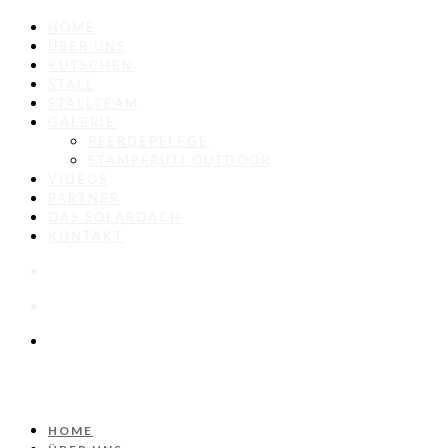
HOME
ÜBER UNS
KUTSCHEN
STALL
STALLTEAM
GALERIE
PFERDEPFLEGE
STAMPFRÜTI OUTDOOR
VIDEOS
PARTNER
DAS SOLARDACH
KONTAKT
HOME