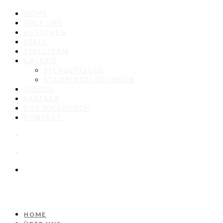
HOME
ÜBER UNS
KUTSCHEN
STALL
STALLTEAM
GALERIE
PFERDEPFLEGE
STAMPFRÜTI OUTDOOR
VIDEOS
PARTNER
DAS SOLARDACH
KONTAKT
HOME